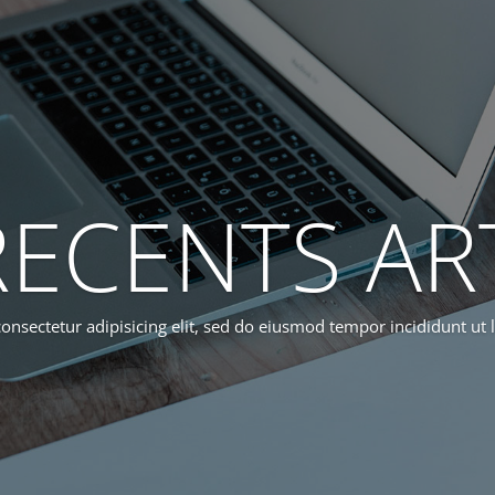
ECENTS AR
onsectetur adipisicing elit, sed do eiusmod tempor incididunt ut 