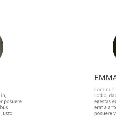
EMMA
Communit
 in,
Lodio, dap
er posuere
egestas e
ibus
erat a an
 justo
posuere ve