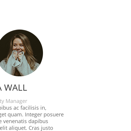
 WALL
y Manager
ibus ac facilisis in,
get quam. Integer posuere
te venenatis dapibus
lit aliquet. Cras justo