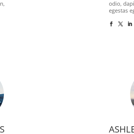
in,
odio, dapi
egestas e
S
ASHL