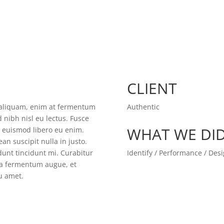
CLIENT
t aliquam, enim at fermentum
Authentic
d nibh nisl eu lectus. Fusce
WHAT WE DI
m euismod libero eu enim.
an suscipit nulla in justo.
unt tincidunt mi. Curabitur
Identify / Performance / Des
gna fermentum augue, et
eu amet.